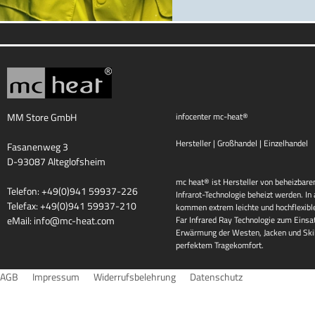
MM Store GmbH
infocenter mc-heat®
Hersteller | Großhandel | Einzelhandel
Fasanenweg 3
D-93087 Alteglofsheim
mc heat® ist Hersteller von beheizbaren
Telefon: +49(0)941 59937-226
Infrarot-Technologie beheizt werden. I
Telefax: +49(0)941 59937-210
kommen extrem leichte und hochflexib
eMail:
info@mc-heat.com
Far Infrared Ray Technologie zum Einsat
Erwärmung der Westen, Jacken und Skih
perfektem Tragekomfort.
AGB
Impressum
Widerrufsbelehrung
Datenschutz