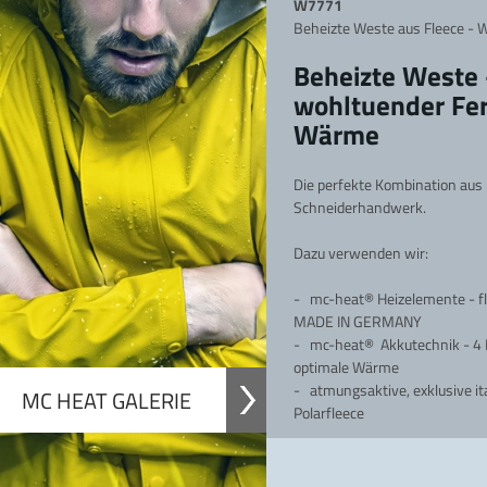
W7771
versan
dkostenfrei in Deutsc
Beheizte Weste aus Fleece -
Beheizte Weste 
wohltuender Fer
Wärme
Die perfekte Kombination aus 
Schneiderhandwerk.
Dazu verwenden wir:
- mc-heat®
Heizelemente - fl
MADE IN GERMANY
-
mc-heat® Akkutechnik - 4 
optimale Wärme
- atmungsaktive, exklusive ita
MC HEAT GALERIE
Polarfleece
Angenehme und wohltuenden 
Temperaturen.