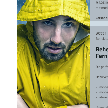
MADE I
mit mode
versan
d
W7771
Beheizt
Behe
Fern
Die perf
Dazu ve
- mc-h
-
mc-he
- atmung
Angeneh