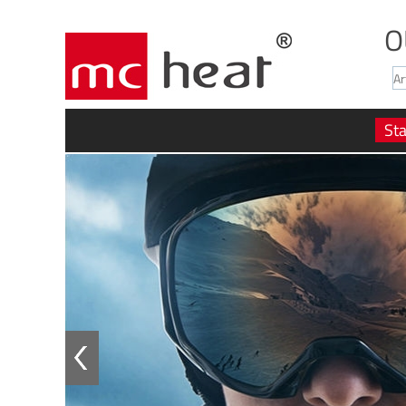
O
Sta