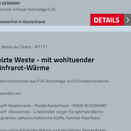
N GERMANY
rnster Infrarot Technologie F.I.R.
kostenfrei in Deutschland
e Weste aus Fleece - W7771
izte Weste - mit wohltuender
infrarot-Wärme
ekte Kombination aus F.I.R-Technologie und Schneiderhandwerk.
rwenden wir:
eat®
Heizelemente - flexible Karbonfaser -
MADE IN GERMANY
at® Akkutechnik - 4 Heizstufen sorgen für optimale Wärme
saktive, exklusive italiensche Stoffe, feinstes Polarfleece
me und wohltuenden Wärme auch bei tiefsten Temperaturen.