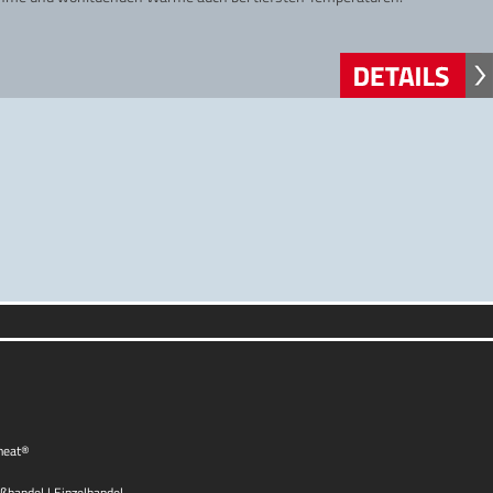
heat®
oßhandel | Einzelhandel