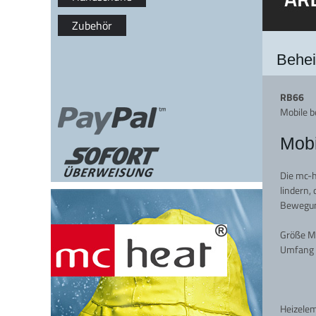
Zubehör
Behei
RB66
Mobile 
Mobi
Die mc-
lindern,
Bewegung
Größe M 
Umfang
Heizele