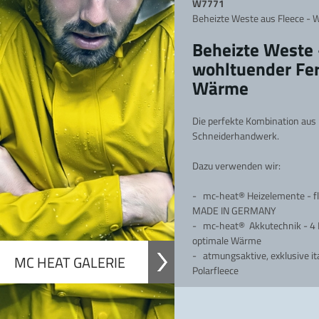
W7771
versan
dkostenfrei in Deutsc
Beheizte Weste aus Fleece -
Beheizte Weste 
wohltuender Fer
Wärme
Die perfekte Kombination aus 
Schneiderhandwerk.
Dazu verwenden wir:
- mc-heat®
Heizelemente - fl
MADE IN GERMANY
-
mc-heat® Akkutechnik - 4 
optimale Wärme
- atmungsaktive, exklusive ita
MC HEAT GALERIE
Polarfleece
Angenehme und wohltuenden 
Temperaturen.