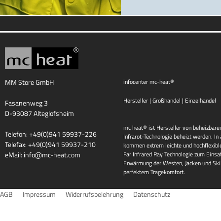
MM Store GmbH
infocenter mc-heat®
Hersteller | Großhandel | Einzelhandel
Fasanenweg 3
D-93087 Alteglofsheim
mc heat® ist Hersteller von beheizbaren
Telefon: +49(0)941 59937-226
Infrarot-Technologie beheizt werden. I
Telefax: +49(0)941 59937-210
kommen extrem leichte und hochflexib
eMail:
info@mc-heat.com
Far Infrared Ray Technologie zum Einsat
Erwärmung der Westen, Jacken und Skih
perfektem Tragekomfort.
AGB
Impressum
Widerrufsbelehrung
Datenschutz