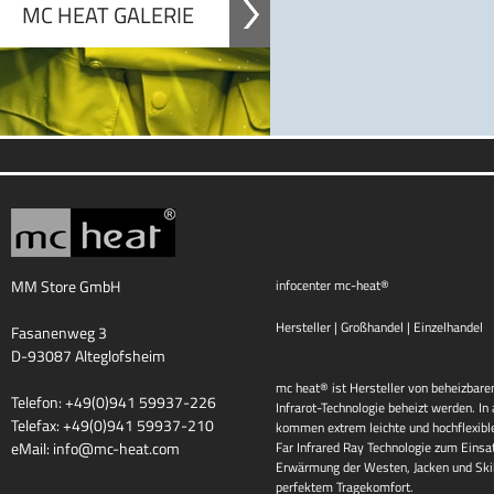
MC HEAT GALERIE
MM Store GmbH
infocenter mc-heat®
Hersteller | Großhandel | Einzelhandel
Fasanenweg 3
D-93087 Alteglofsheim
mc heat® ist Hersteller von beheizbaren
Telefon: +49(0)941 59937-226
Infrarot-Technologie beheizt werden. I
Telefax: +49(0)941 59937-210
kommen extrem leichte und hochflexib
eMail:
info@mc-heat.com
Far Infrared Ray Technologie zum Einsat
Erwärmung der Westen, Jacken und Skih
perfektem Tragekomfort.