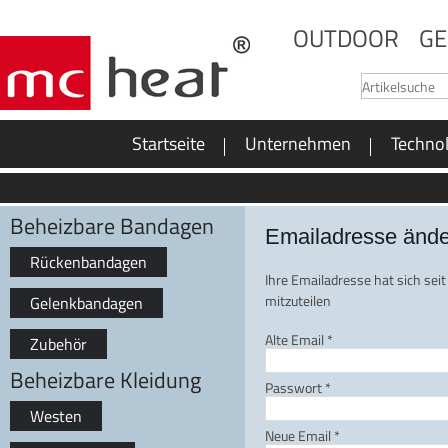
OUTDOOR
GE
Startseite
Unternehmen
Techno
Beheizbare Bandagen
Emailadresse änd
Rückenbandagen
Ihre Emailadresse hat sich seit
mitzuteilen
Gelenkbandagen
Alte Email
*
Zubehör
Beheizbare Kleidung
Passwort
*
Westen
Neue Email
*