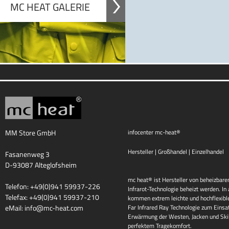
MC HEAT GALERIE
MM Store GmbH
infocenter mc-heat®
Hersteller | Großhandel | Einzelhandel
Fasanenweg 3
D-93087 Alteglofsheim
mc heat® ist Hersteller von beheizbaren
Telefon: +49(0)941 59937-226
Infrarot-Technologie beheizt werden. I
Telefax: +49(0)941 59937-210
kommen extrem leichte und hochflexib
eMail:
info@mc-heat.com
Far Infrared Ray Technologie zum Einsat
Erwärmung der Westen, Jacken und Skih
perfektem Tragekomfort.