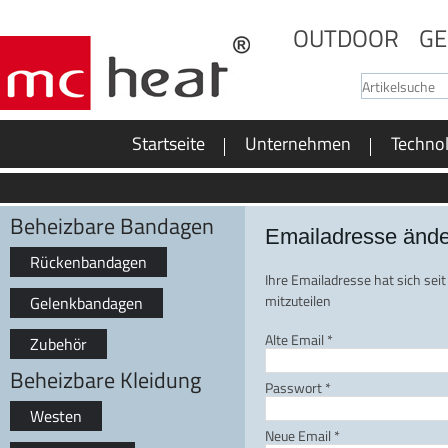
OUTDOOR
GE
Startseite
Unternehmen
Techno
Beheizbare Bandagen
Emailadresse änd
Rückenbandagen
Ihre Emailadresse hat sich seit
mitzuteilen
Gelenkbandagen
Alte Email
*
Zubehör
Beheizbare Kleidung
Passwort
*
Westen
Neue Email
*