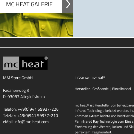
MC HEAT GALERIE
MM Store GmbH
infocenter mc-heat®
Hersteller | Großhandel | Einzelhandel
Fasanenweg 3
D-93087 Alteglofsheim
mc heat® ist Hersteller von beheizbaren
Telefon: +49(0)941 59937-226
Infrarot-Technologie beheizt werden. I
Telefax: +49(0)941 59937-210
kommen extrem leichte und hochflexib
eMail:
info@mc-heat.com
Far Infrared Ray Technologie zum Einsat
Erwärmung der Westen, Jacken und Skih
perfektem Tragekomfort.