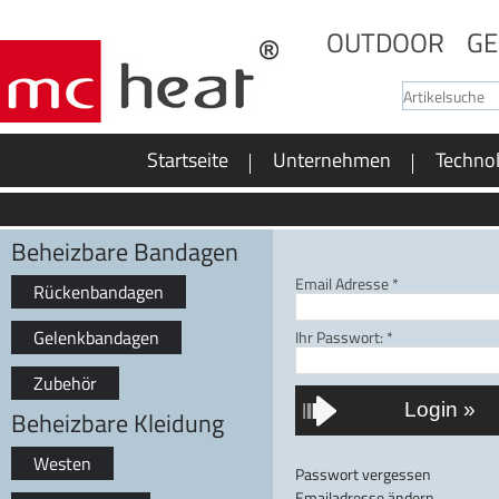
OUTDOOR
GE
Startseite
Unternehmen
Techno
Beheizbare Bandagen
Email Adresse
*
Rückenbandagen
Gelenkbandagen
Ihr Passwort:
*
Zubehör
Beheizbare Kleidung
Westen
Passwort vergessen
Emailadresse ändern