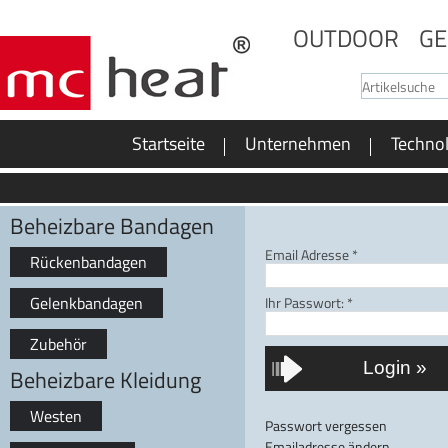
OUTDOOR
GE
Startseite
Unternehmen
Techno
Beheizbare Bandagen
Email Adresse
*
Rückenbandagen
Gelenkbandagen
Ihr Passwort:
*
Zubehör
Beheizbare Kleidung
Westen
Passwort vergessen
Emailadresse ändern