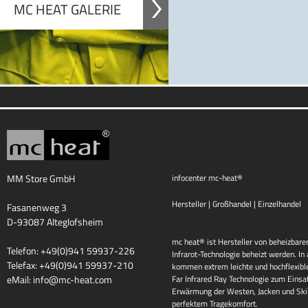
MC HEAT GALERIE
MM Store GmbH
infocenter mc-heat®
Hersteller | Großhandel | Einzelhandel
Fasanenweg 3
D-93087 Alteglofsheim
mc heat® ist Hersteller von beheizbaren
Telefon: +49(0)941 59937-226
Infrarot-Technologie beheizt werden. I
Telefax: +49(0)941 59937-210
kommen extrem leichte und hochflexib
eMail:
info@mc-heat.com
Far Infrared Ray Technologie zum Einsat
Erwärmung der Westen, Jacken und Skih
perfektem Tragekomfort.