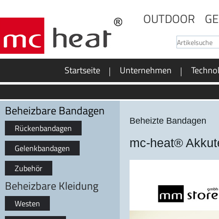
OUTDOOR
GE
Startseite
Unternehmen
Techno
Beheizbare Bandagen
Beheizte Bandagen
Rückenbandagen
mc-heat® Akkut
Gelenkbandagen
Zubehör
Beheizbare Kleidung
Westen