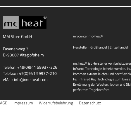
MM Store GmbH
infocenter mc-heat®
Hersteller | Großhandel | Einzelhandel
Fasanenweg 3
D-93087 Alteglofsheim
mc heat® ist Hersteller von beheizbaren
Telefon: +49(0)941 59937-226
Infrarot-Technologie beheizt werden. I
Telefax: +49(0)941 59937-210
kommen extrem leichte und hochflexib
eMail:
info@mc-heat.com
Far Infrared Ray Technologie zum Einsat
Erwärmung der Westen, Jacken und Skih
perfektem Tragekomfort.
AGB
Impressum
Widerrufsbelehrung
Datenschutz