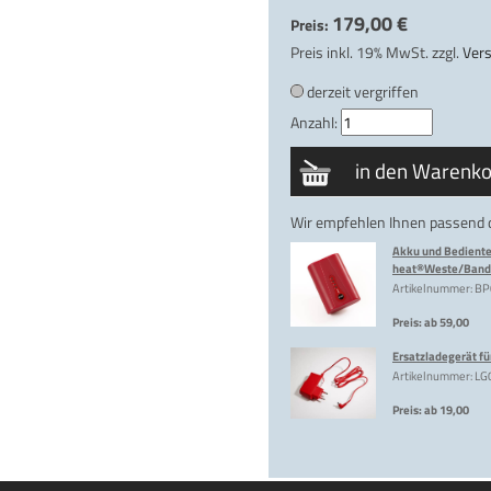
179,00 €
Preis:
Preis inkl. 19% MwSt. zzgl.
Ver
derzeit vergriffen
Anzahl:
Wir empfehlen Ihnen passend 
Akku und Bedientei
heat®Weste/Band
Artikelnummer: B
Preis: ab 59,00
Ersatzladegerät f
Artikelnummer: LG
Preis: ab 19,00