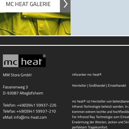
MC HEAT GALERIE
MM Store GmbH
infocenter mc-heat®
Hersteller | Großhandel | Einzelhandel
Fasanenweg 3
D-93087 Alteglofsheim
mc heat® ist Hersteller von beheizbaren
Telefon: +49(0)941 59937-226
Infrarot-Technologie beheizt werden. I
Telefax: +49(0)941 59937-210
kommen extrem leichte und hochflexib
eMail:
info@mc-heat.com
Far Infrared Ray Technologie zum Einsat
Erwärmung der Westen, Jacken und Skih
perfektem Tragekomfort.