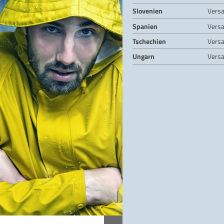
Slovenien
Vers
Spanien
Vers
Tschechien
Vers
Ungarn
Vers