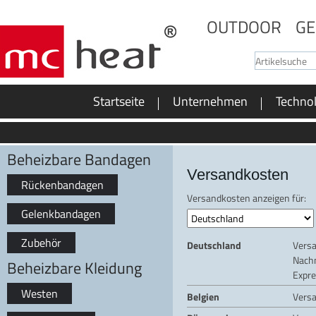
OUTDOOR
GE
Startseite
Unternehmen
Techno
Beheizbare Bandagen
Versandkosten
Rückenbandagen
Versandkosten anzeigen für:
Gelenkbandagen
Zubehör
Deutschland
Vers
Nach
Beheizbare Kleidung
Expre
Westen
Belgien
Vers