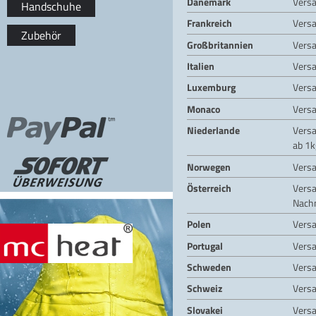
Dänemark
Vers
Handschuhe
Frankreich
Vers
Zubehör
Großbritannien
Vers
Italien
Vers
Luxemburg
Vers
Monaco
Vers
Niederlande
Vers
ab 1k
Norwegen
Vers
Österreich
Vers
Nach
Polen
Vers
Portugal
Vers
Schweden
Vers
Schweiz
Vers
Slovakei
Vers