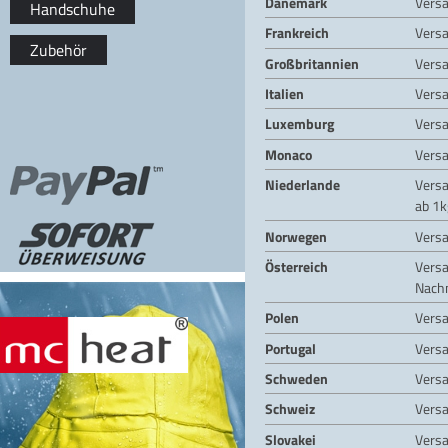
Dänemark
Vers
Handschuhe
Frankreich
Vers
Zubehör
Großbritannien
Vers
Italien
Vers
Luxemburg
Vers
Monaco
Vers
Niederlande
Vers
ab 1k
Norwegen
Vers
Österreich
Vers
Nach
Polen
Vers
Portugal
Vers
Schweden
Vers
Schweiz
Vers
Slovakei
Vers