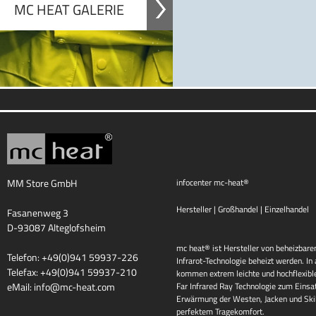
MC HEAT GALERIE
MM Store GmbH
infocenter mc-heat®
Hersteller | Großhandel | Einzelhandel
Fasanenweg 3
D-93087 Alteglofsheim
mc heat® ist Hersteller von beheizbaren
Telefon: +49(0)941 59937-226
Infrarot-Technologie beheizt werden. I
Telefax: +49(0)941 59937-210
kommen extrem leichte und hochflexib
eMail:
info@mc-heat.com
Far Infrared Ray Technologie zum Einsat
Erwärmung der Westen, Jacken und Skih
perfektem Tragekomfort.