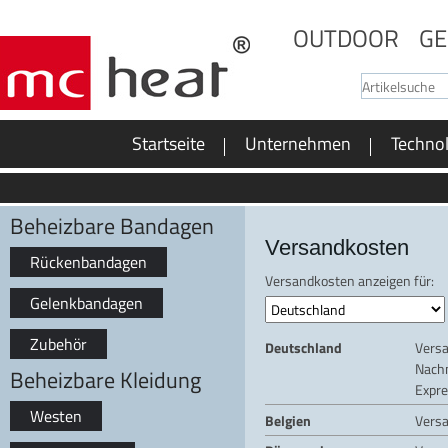
OUTDOOR
GE
Startseite
Unternehmen
Techno
Beheizbare Bandagen
Versandkosten
Rückenbandagen
Versandkosten anzeigen für:
Gelenkbandagen
Zubehör
Deutschland
Vers
Nach
Beheizbare Kleidung
Expre
Westen
Belgien
Vers