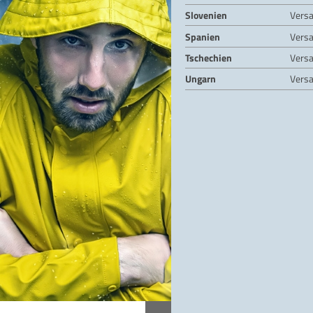
Slovenien
Vers
Spanien
Vers
Tschechien
Vers
Ungarn
Vers