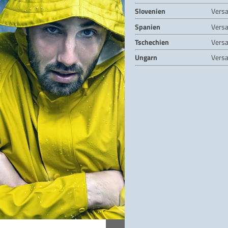
Slovenien
Vers
Spanien
Vers
Tschechien
Vers
Ungarn
Vers