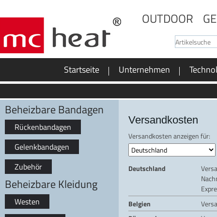
OUTDOOR
GE
Startseite
Unternehmen
Techno
Beheizbare Bandagen
Versandkosten
Rückenbandagen
Versandkosten anzeigen für:
Gelenkbandagen
Zubehör
Deutschland
Vers
Nach
Beheizbare Kleidung
Expre
Westen
Belgien
Vers