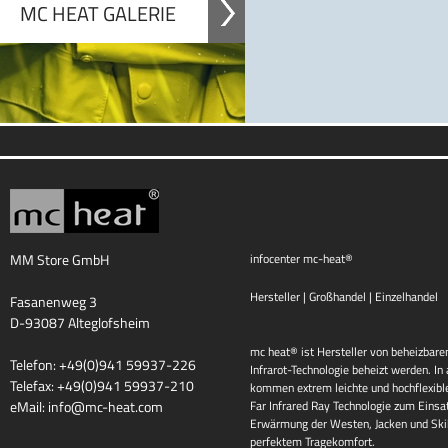
MC HEAT GALERIE
MM Store GmbH
infocenter mc-heat®
Hersteller | Großhandel | Einzelhandel
Fasanenweg 3
D-93087 Alteglofsheim
mc heat® ist Hersteller von beheizbaren
Telefon: +49(0)941 59937-226
Infrarot-Technologie beheizt werden. I
Telefax: +49(0)941 59937-210
kommen extrem leichte und hochflexib
eMail:
info@mc-heat.com
Far Infrared Ray Technologie zum Einsat
Erwärmung der Westen, Jacken und Skih
perfektem Tragekomfort.