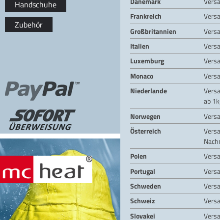
Dänemark
Vers
Handschuhe
Frankreich
Vers
Zubehör
Großbritannien
Vers
Italien
Vers
Luxemburg
Vers
Monaco
Vers
Niederlande
Vers
ab 1k
Norwegen
Vers
Österreich
Vers
Nach
Polen
Vers
Portugal
Vers
Schweden
Vers
Schweiz
Vers
Slovakei
Vers