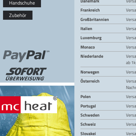
Dänemark
Vers
Handschuhe
Frankreich
Vers
Zubehör
Großbritannien
Vers
Italien
Vers
Luxemburg
Vers
Monaco
Vers
Niederlande
Vers
ab 1k
Norwegen
Vers
Österreich
Vers
Nach
Polen
Vers
Portugal
Vers
Schweden
Vers
Schweiz
Vers
Slovakei
Vers