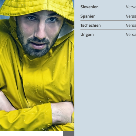
Slovenien
Vers
Spanien
Vers
Tschechien
Vers
Ungarn
Vers