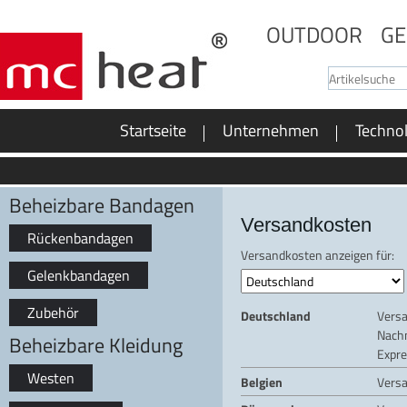
OUTDOOR
GE
Startseite
Unternehmen
Techno
Beheizbare Bandagen
Versandkosten
Rückenbandagen
Versandkosten anzeigen für:
Gelenkbandagen
Zubehör
Deutschland
Vers
Nach
Beheizbare Kleidung
Expre
Westen
Belgien
Vers