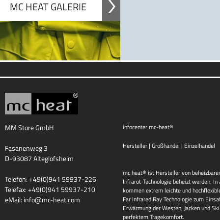
MC HEAT GALERIE
MM Store GmbH
infocenter mc-heat®
Hersteller | Großhandel | Einzelhandel
Fasanenweg 3
D-93087 Alteglofsheim
mc heat® ist Hersteller von beheizbaren
Telefon: +49(0)941 59937-226
Infrarot-Technologie beheizt werden. I
Telefax: +49(0)941 59937-210
kommen extrem leichte und hochflexib
eMail:
info@mc-heat.com
Far Infrared Ray Technologie zum Einsat
Erwärmung der Westen, Jacken und Skih
perfektem Tragekomfort.